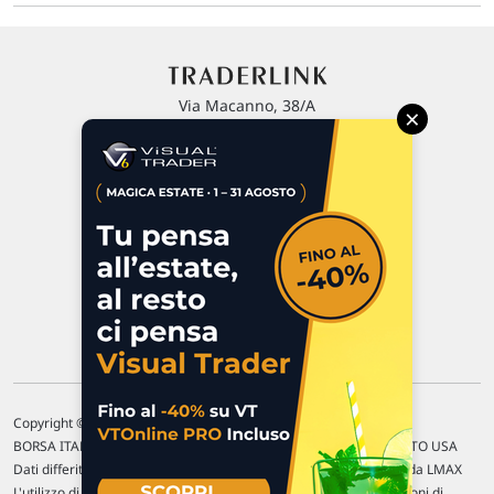
Via Macanno, 38/A
×
47923 Rimini
P.IVA 02 452 460 401
Chi siamo
Commenti e segnalazioni
Contattaci
Copyright © 1996-2026 Traderlink Italia s.r.l.
BORSA ITALIANA Quotazioni di borsa differite di 15 min. / MERCATO USA
Dati differiti di 15 min. (fonte Intrinio) / FOREX Quotazioni fornite da LMAX
L'utilizzo di questo sito implica l'accettazione delle nostre
Condizioni di