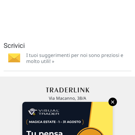
Scrivici
I tuoi suggerimenti per noi sono preziosi e
molto utili! »
Via Macanno, 38/A
×
47923 Rimini
P.IVA 02 452 460 401
Chi siamo