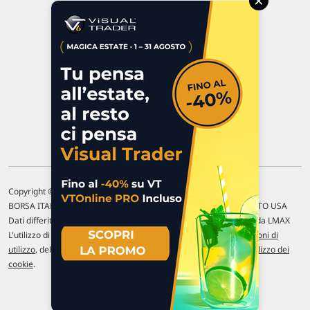
×
47923 Rimini
P.IVA 02 452 460 401
Chi siamo
Commenti e segnalazioni
Contattaci
Copyright © 1996-2026 Traderlink Italia s.r.l.
BORSA ITALIANA Quotazioni di borsa differite di 15 min. / MERCATO USA
Dati differiti di 15 min. (fonte Intrinio) / FOREX Quotazioni fornite da LMAX
L'utilizzo di questo sito implica l'accettazione delle nostre
Condizioni di
utilizzo
, del
Disclaimer MAR
, delle
Politiche sulla privacy
e dell'
Utilizzo dei
cookie
.