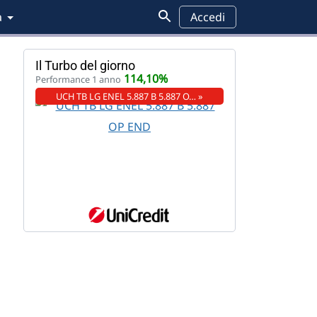
a
Accedi
Il Turbo del giorno
114,10%
Performance 1 anno
UCH TB LG ENEL 5.887 B 5.887 O… »