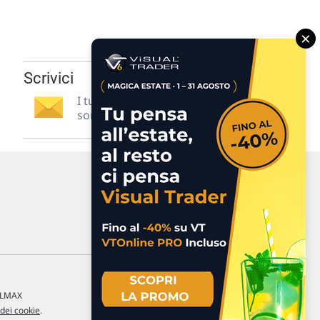
×
Scrivici
I tuoi suggerimenti per noi
sono preziosi e molto utili! »
a LMAX
 dei cookie
.