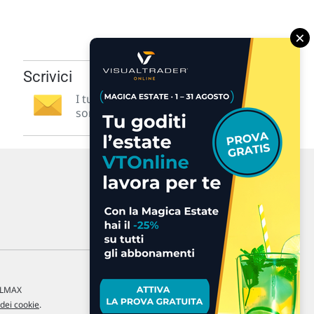
×
Scrivici
I tuoi suggerimenti per noi
sono preziosi e molto utili! »
a LMAX
 dei cookie
.