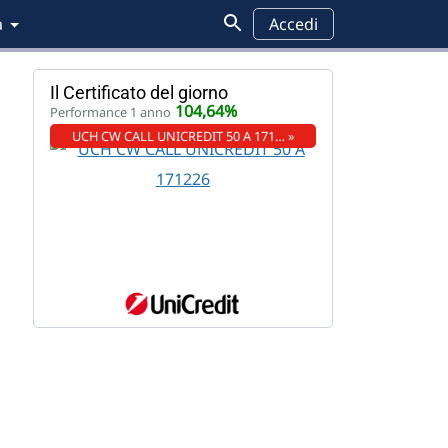
a
Accedi
Il Certificato del giorno
104,64%
Performance 1 anno
UCH CW CALL UNICREDIT 50 A 171… »