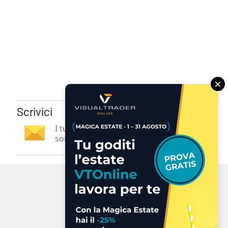
×
Scrivici
I tuoi suggerimenti per noi
sono preziosi e molto utili! »