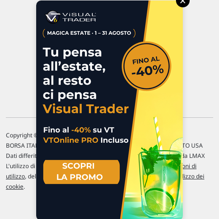
×
47923 Rimini
P.IVA 02 452 460 401
Chi siamo
Commenti e segnalazioni
Contattaci
Copyright © 1996-2026 Traderlink Italia s.r.l.
BORSA ITALIANA Quotazioni di borsa differite di 15 min. / MERCATO USA
Dati differiti di 15 min. (fonte Intrinio) / FOREX Quotazioni fornite da LMAX
L'utilizzo di questo sito implica l'accettazione delle nostre
Condizioni di
utilizzo
, del
Disclaimer MAR
, delle
Politiche sulla privacy
e dell'
Utilizzo dei
cookie
.