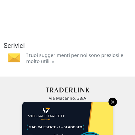
Scrivici
I tuoi suggerimenti per noi sono preziosi e
molto utili! »
Via Macanno, 38/A
×
47923 Rimini
P.IVA 02 452 460 401
Chi siamo