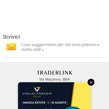
Scrivici
I tuoi suggerimenti per noi sono preziosi e
molto utili! »
Via Macanno, 38/A
×
47923 Rimini
P.IVA 02 452 460 401
Chi siamo