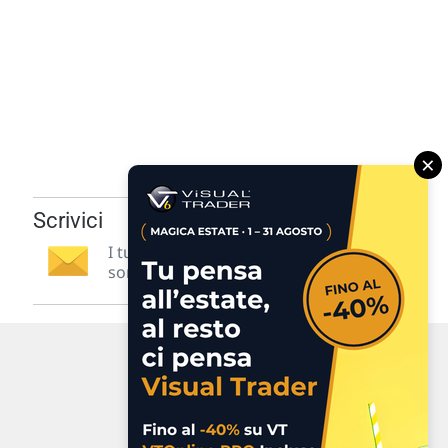
×
Scrivici
I tuoi suggerimenti per noi
sono preziosi e molto utili! »