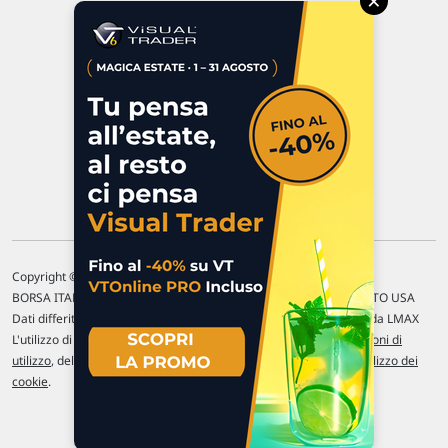
×
47923 Rimini
P.IVA 02 452 460 401
Chi siamo
Commenti e segnalazioni
Contattaci
Copyright © 1996-2026 Traderlink Italia s.r.l.
BORSA ITALIANA Quotazioni di borsa differite di 15 min. / MERCATO USA
Dati differiti di 15 min. (fonte Intrinio) / FOREX Quotazioni fornite da LMAX
L'utilizzo di questo sito implica l'accettazione delle nostre
Condizioni di
utilizzo
, del
Disclaimer MAR
, delle
Politiche sulla privacy
e dell'
Utilizzo dei
cookie
.