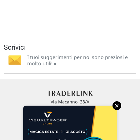
Scrivici
I tuoi suggerimenti per noi sono preziosi e
molto utili! »
Via Macanno, 38/A
×
47923 Rimini
P.IVA 02 452 460 401
Chi siamo