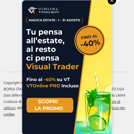
×
47923 Rimini
P.IVA 02 452 460 401
Chi siamo
Commenti e segnalazioni
Contattaci
Copyright © 1996-2026 Traderlink Italia s.r.l.
BORSA ITALIANA Quotazioni di borsa differite di 15 min. / MERCATO USA
Dati differiti di 15 min. (fonte Intrinio) / FOREX Quotazioni fornite da LMAX
L'utilizzo di questo sito implica l'accettazione delle nostre
Condizioni di
utilizzo
, del
Disclaimer MAR
, delle
Politiche sulla privacy
e dell'
Utilizzo dei
cookie
.