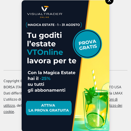
×
47923 Rimini
P.IVA 02 452 460 401
Chi siamo
Commenti e segnalazioni
Contattaci
Copyright © 1996-2026 Traderlink Italia s.r.l.
BORSA ITALIANA Quotazioni di borsa differite di 15 min. / MERCATO USA
Dati differiti di 15 min. (fonte Intrinio) / FOREX Quotazioni fornite da LMAX
L'utilizzo di questo sito implica l'accettazione delle nostre
Condizioni di
utilizzo
, del
Disclaimer MAR
, delle
Politiche sulla privacy
e dell'
Utilizzo dei
cookie
.