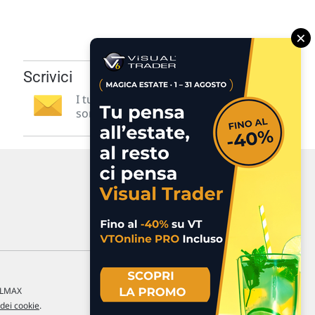
×
Scrivici
I tuoi suggerimenti per noi
sono preziosi e molto utili! »
a LMAX
 dei cookie
.