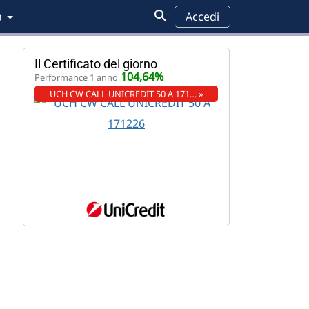
a
Accedi
Il Certificato del giorno
104,64%
Performance 1 anno
UCH CW CALL UNICREDIT 50 A 171… »