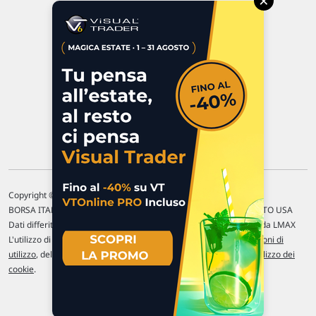
×
47923 Rimini
P.IVA 02 452 460 401
Chi siamo
Commenti e segnalazioni
Contattaci
Copyright © 1996-2026 Traderlink Italia s.r.l.
BORSA ITALIANA Quotazioni di borsa differite di 15 min. / MERCATO USA
Dati differiti di 15 min. (fonte Intrinio) / FOREX Quotazioni fornite da LMAX
L'utilizzo di questo sito implica l'accettazione delle nostre
Condizioni di
utilizzo
, del
Disclaimer MAR
, delle
Politiche sulla privacy
e dell'
Utilizzo dei
cookie
.