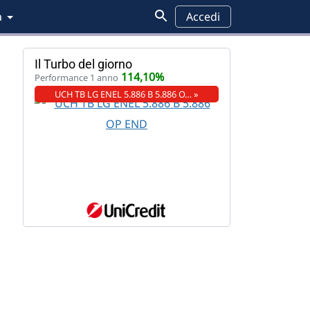
a
Accedi
Il Turbo del giorno
114,10%
Performance 1 anno
UCH TB LG ENEL 5.886 B 5.886 O… »