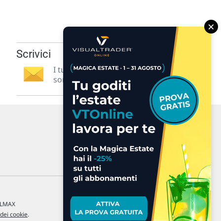
×
Scrivici
I tuoi suggerimenti per noi
sono preziosi e molto utili! »
a LMAX
 dei cookie
.