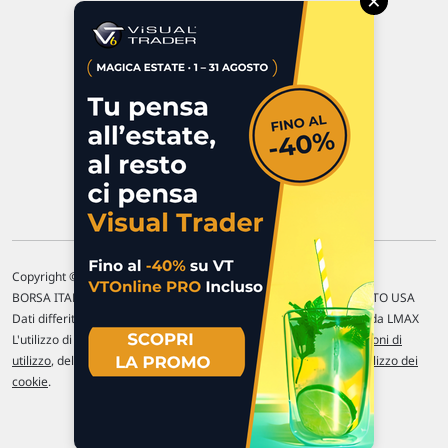
×
47923 Rimini
P.IVA 02 452 460 401
Chi siamo
Commenti e segnalazioni
Contattaci
Copyright © 1996-2026 Traderlink Italia s.r.l.
BORSA ITALIANA Quotazioni di borsa differite di 15 min. / MERCATO USA
Dati differiti di 15 min. (fonte Intrinio) / FOREX Quotazioni fornite da LMAX
L'utilizzo di questo sito implica l'accettazione delle nostre
Condizioni di
utilizzo
, del
Disclaimer MAR
, delle
Politiche sulla privacy
e dell'
Utilizzo dei
cookie
.