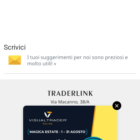
Scrivici
I tuoi suggerimenti per noi sono preziosi e
molto utili! »
Via Macanno, 38/A
×
47923 Rimini
P.IVA 02 452 460 401
Chi siamo