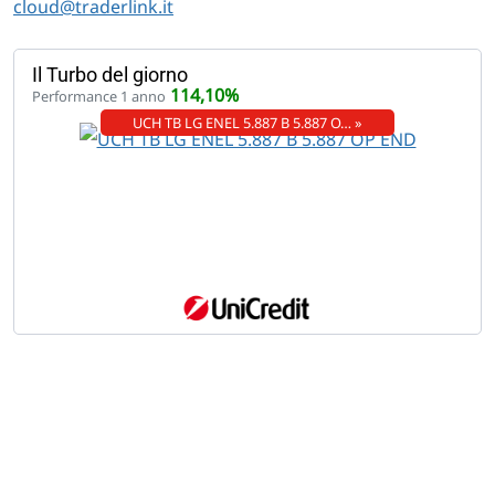
cloud@traderlink.it
Il Turbo del giorno
114,10%
Performance 1 anno
UCH TB LG ENEL 5.887 B 5.887 O… »