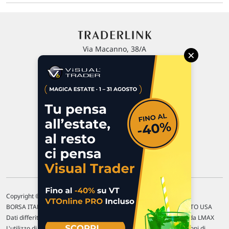
Via Macanno, 38/A
×
47923 Rimini
P.IVA 02 452 460 401
Chi siamo
Commenti e segnalazioni
Contattaci
Copyright © 1996-2026 Traderlink Italia s.r.l.
BORSA ITALIANA Quotazioni di borsa differite di 15 min. / MERCATO USA
Dati differiti di 15 min. (fonte Intrinio) / FOREX Quotazioni fornite da LMAX
L'utilizzo di questo sito implica l'accettazione delle nostre
Condizioni di