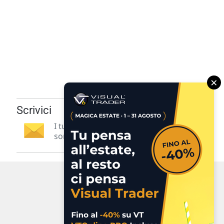
×
Scrivici
I tuoi suggerimenti per noi
sono preziosi e molto utili! »