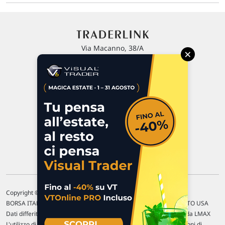
Via Macanno, 38/A
×
47923 Rimini
P.IVA 02 452 460 401
Chi siamo
Commenti e segnalazioni
Contattaci
Copyright © 1996-2026 Traderlink Italia s.r.l.
BORSA ITALIANA Quotazioni di borsa differite di 15 min. / MERCATO USA
Dati differiti di 15 min. (fonte Intrinio) / FOREX Quotazioni fornite da LMAX
L'utilizzo di questo sito implica l'accettazione delle nostre
Condizioni di