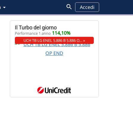
a
Accedi
Il Turbo del giorno
114,10%
Performance 1 anno
UCH TB LG ENEL 5.886 B 5.886 O… »