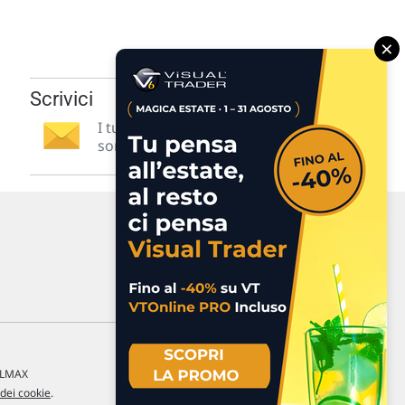
×
Scrivici
I tuoi suggerimenti per noi
sono preziosi e molto utili! »
a LMAX
 dei cookie
.