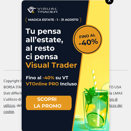
×
47923 Rimini
P.IVA 02 452 460 401
Chi siamo
Commenti e segnalazioni
Contattaci
Copyright © 1996-2026 Traderlink Italia s.r.l.
BORSA ITALIANA Quotazioni di borsa differite di 15 min. / MERCATO USA
Dati differiti di 15 min. (fonte Intrinio) / FOREX Quotazioni fornite da LMAX
L'utilizzo di questo sito implica l'accettazione delle nostre
Condizioni di
utilizzo
, del
Disclaimer MAR
, delle
Politiche sulla privacy
e dell'
Utilizzo dei
cookie
.