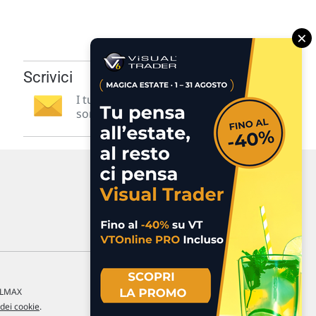
×
Scrivici
I tuoi suggerimenti per noi
sono preziosi e molto utili! »
a LMAX
 dei cookie
.