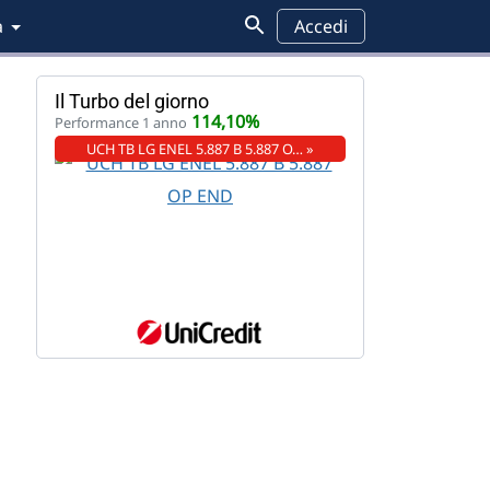
a
Accedi
Il Turbo del giorno
114,10%
Performance 1 anno
UCH TB LG ENEL 5.887 B 5.887 O… »