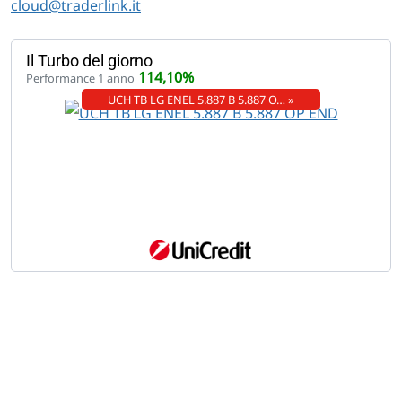
cloud@traderlink.it
Il Turbo del giorno
114,10%
Performance 1 anno
UCH TB LG ENEL 5.887 B 5.887 O… »