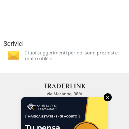
Scrivici
I tuoi suggerimenti per noi sono preziosi e
molto utili! »
Via Macanno, 38/A
×
47923 Rimini
P.IVA 02 452 460 401
Chi siamo