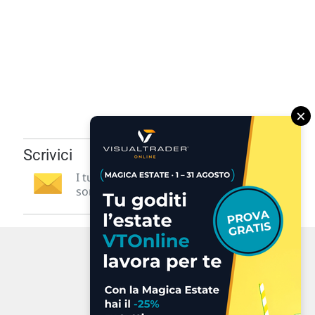
×
Scrivici
I tuoi suggerimenti per noi
sono preziosi e molto utili! »