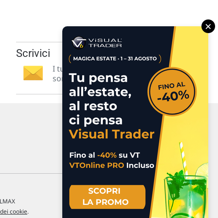
×
Scrivici
I tuoi suggerimenti per noi
sono preziosi e molto utili! »
a LMAX
 dei cookie
.