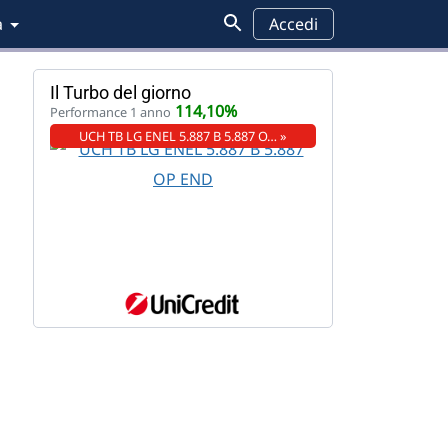
a
Accedi
Il Turbo del giorno
114,10%
Performance 1 anno
UCH TB LG ENEL 5.887 B 5.887 O… »