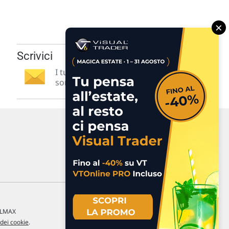
×
Scrivici
I tuoi suggerimenti per noi
sono preziosi e molto utili! »
a LMAX
 dei cookie
.