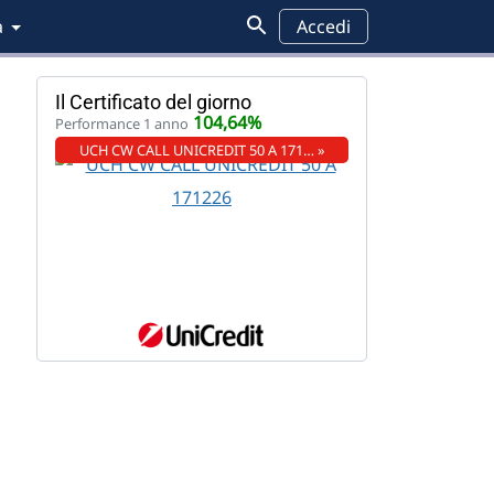
a
Accedi
Il Certificato del giorno
104,64%
Performance 1 anno
UCH CW CALL UNICREDIT 50 A 171… »