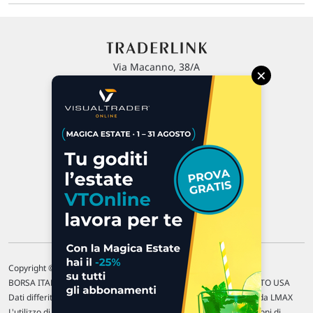
Via Macanno, 38/A
×
47923 Rimini
P.IVA 02 452 460 401
Chi siamo
Commenti e segnalazioni
Contattaci
Copyright © 1996-2026 Traderlink Italia s.r.l.
BORSA ITALIANA Quotazioni di borsa differite di 15 min. / MERCATO USA
Dati differiti di 15 min. (fonte Intrinio) / FOREX Quotazioni fornite da LMAX
L'utilizzo di questo sito implica l'accettazione delle nostre
Condizioni di