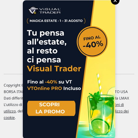
×
47923 Rimini
P.IVA 02 452 460 401
Chi siamo
Commenti e segnalazioni
Contattaci
Copyright © 1996-2026 Traderlink Italia s.r.l.
BORSA ITALIANA Quotazioni di borsa differite di 15 min. / MERCATO USA
Dati differiti di 15 min. (fonte Intrinio) / FOREX Quotazioni fornite da LMAX
L'utilizzo di questo sito implica l'accettazione delle nostre
Condizioni di
utilizzo
, del
Disclaimer MAR
, delle
Politiche sulla privacy
e dell'
Utilizzo dei
cookie
.