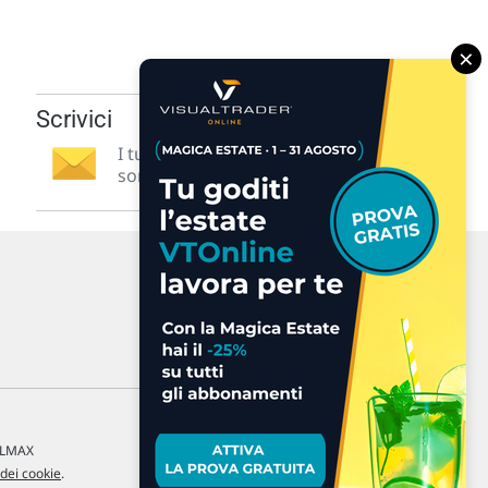
×
Scrivici
I tuoi suggerimenti per noi
sono preziosi e molto utili! »
a LMAX
 dei cookie
.