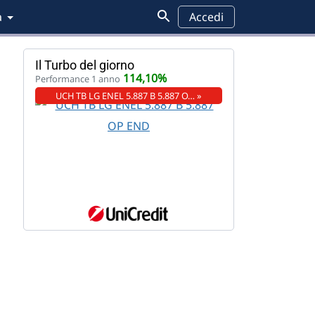
a
Accedi
Il Turbo del giorno
114,10%
Performance 1 anno
UCH TB LG ENEL 5.887 B 5.887 O… »