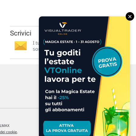
×
Scrivici
I tuoi suggerimenti per noi
sono preziosi e molto utili! »
a LMAX
 dei cookie
.