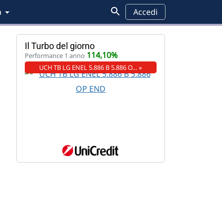
a
Accedi
Il Turbo del giorno
114,10%
Performance 1 anno
UCH TB LG ENEL 5.886 B 5.886 O… »