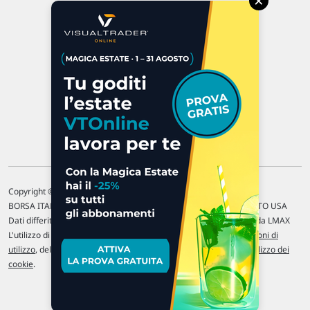
×
47923 Rimini
P.IVA 02 452 460 401
Chi siamo
Commenti e segnalazioni
Contattaci
Copyright © 1996-2026 Traderlink Italia s.r.l.
BORSA ITALIANA Quotazioni di borsa differite di 15 min. / MERCATO USA
Dati differiti di 15 min. (fonte Intrinio) / FOREX Quotazioni fornite da LMAX
L'utilizzo di questo sito implica l'accettazione delle nostre
Condizioni di
utilizzo
, del
Disclaimer MAR
, delle
Politiche sulla privacy
e dell'
Utilizzo dei
cookie
.