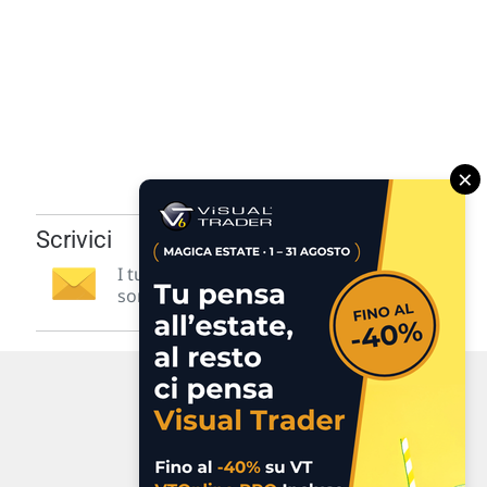
×
Scrivici
I tuoi suggerimenti per noi
sono preziosi e molto utili! »