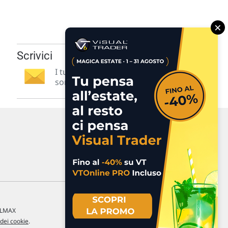
×
Scrivici
I tuoi suggerimenti per noi
sono preziosi e molto utili! »
a LMAX
 dei cookie
.