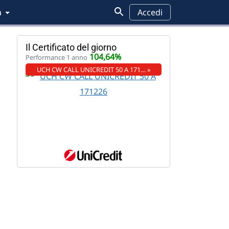
a
Accedi
Il Certificato del giorno
104,64%
Performance 1 anno
UCH CW CALL UNICREDIT 50 A 171… »