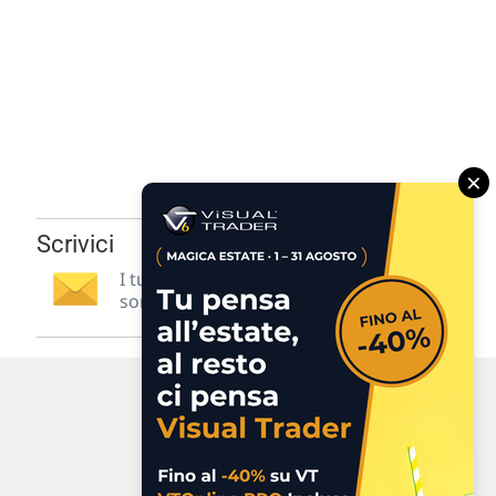
×
Scrivici
I tuoi suggerimenti per noi
sono preziosi e molto utili! »