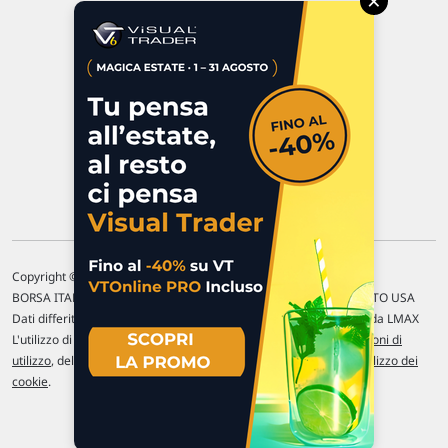
×
47923 Rimini
P.IVA 02 452 460 401
Chi siamo
Commenti e segnalazioni
Contattaci
Copyright © 1996-2026 Traderlink Italia s.r.l.
BORSA ITALIANA Quotazioni di borsa differite di 15 min. / MERCATO USA
Dati differiti di 15 min. (fonte Intrinio) / FOREX Quotazioni fornite da LMAX
L'utilizzo di questo sito implica l'accettazione delle nostre
Condizioni di
utilizzo
, del
Disclaimer MAR
, delle
Politiche sulla privacy
e dell'
Utilizzo dei
cookie
.