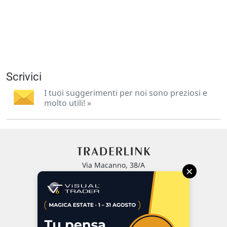
Scrivici
I tuoi suggerimenti per noi sono preziosi e
molto utili! »
Via Macanno, 38/A
×
47923 Rimini
P.IVA 02 452 460 401
Chi siamo