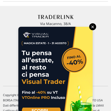
Via Macanno, 38/A
×
47923 Rimini
P.IVA 02 452 460 401
Chi siamo
Commenti e segnalazioni
Contattaci
Copyright © 1996-2026 Traderlink Italia s.r.l.
BORSA ITALIANA Quotazioni di borsa differite di 15 min. / MERCATO USA
Dati differiti di 15 min. (fonte Intrinio) / FOREX Quotazioni fornite da LMAX
L'utilizzo di questo sito implica l'accettazione delle nostre
Condizioni di