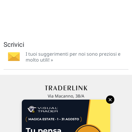
Scrivici
I tuoi suggerimenti per noi sono preziosi e
molto utili! »
Via Macanno, 38/A
×
47923 Rimini
P.IVA 02 452 460 401
Chi siamo