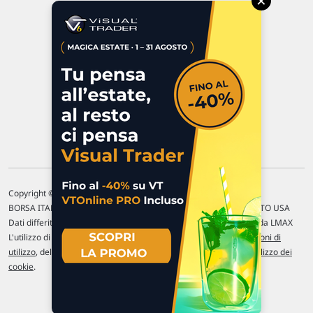
×
47923 Rimini
P.IVA 02 452 460 401
Chi siamo
Commenti e segnalazioni
Contattaci
Copyright © 1996-2026 Traderlink Italia s.r.l.
BORSA ITALIANA Quotazioni di borsa differite di 15 min. / MERCATO USA
Dati differiti di 15 min. (fonte Intrinio) / FOREX Quotazioni fornite da LMAX
L'utilizzo di questo sito implica l'accettazione delle nostre
Condizioni di
utilizzo
, del
Disclaimer MAR
, delle
Politiche sulla privacy
e dell'
Utilizzo dei
cookie
.