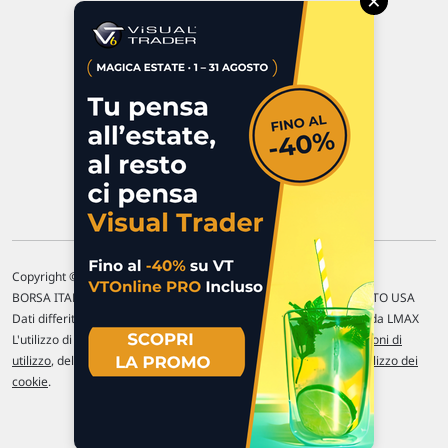
×
47923 Rimini
P.IVA 02 452 460 401
Chi siamo
Commenti e segnalazioni
Contattaci
Copyright © 1996-2026 Traderlink Italia s.r.l.
BORSA ITALIANA Quotazioni di borsa differite di 15 min. / MERCATO USA
Dati differiti di 15 min. (fonte Intrinio) / FOREX Quotazioni fornite da LMAX
L'utilizzo di questo sito implica l'accettazione delle nostre
Condizioni di
utilizzo
, del
Disclaimer MAR
, delle
Politiche sulla privacy
e dell'
Utilizzo dei
cookie
.