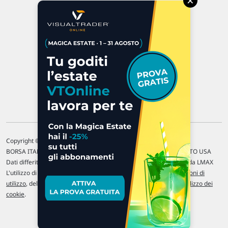
×
47923 Rimini
P.IVA 02 452 460 401
Chi siamo
Commenti e segnalazioni
Contattaci
Copyright © 1996-2026 Traderlink Italia s.r.l.
BORSA ITALIANA Quotazioni di borsa differite di 15 min. / MERCATO USA
Dati differiti di 15 min. (fonte Intrinio) / FOREX Quotazioni fornite da LMAX
L'utilizzo di questo sito implica l'accettazione delle nostre
Condizioni di
utilizzo
, del
Disclaimer MAR
, delle
Politiche sulla privacy
e dell'
Utilizzo dei
cookie
.