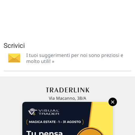
Scrivici
I tuoi suggerimenti per noi sono preziosi e
molto utili! »
Via Macanno, 38/A
×
47923 Rimini
P.IVA 02 452 460 401
Chi siamo