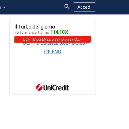
a
Accedi
Il Turbo del giorno
114,10%
Performance 1 anno
UCH TB LG ENEL 5.887 B 5.887 O… »