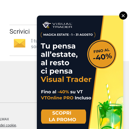
×
Scrivici
I tuoi suggerimenti per noi
sono preziosi e molto utili! »
a LMAX
 dei cookie
.