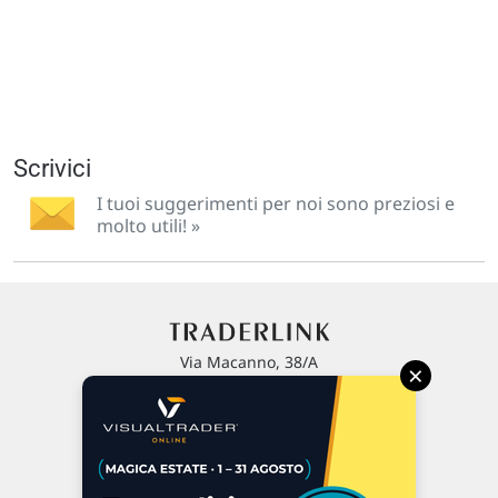
Scrivici
I tuoi suggerimenti per noi sono preziosi e
molto utili! »
Via Macanno, 38/A
×
47923 Rimini
P.IVA 02 452 460 401
Chi siamo