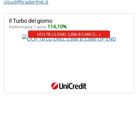
cloud@traderlink.it
Il Turbo del giorno
114,10%
Performance 1 anno
UCH TB LG ENEL 5.886 B 5.886 O… »