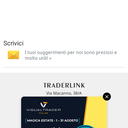
Scrivici
I tuoi suggerimenti per noi sono preziosi e
molto utili! »
Via Macanno, 38/A
×
47923 Rimini
P.IVA 02 452 460 401
Chi siamo