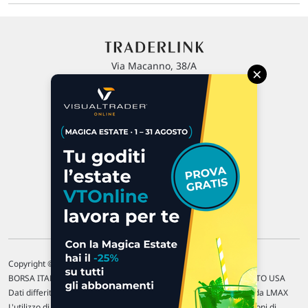
Via Macanno, 38/A
×
47923 Rimini
P.IVA 02 452 460 401
Chi siamo
Commenti e segnalazioni
Contattaci
Copyright © 1996-2026 Traderlink Italia s.r.l.
BORSA ITALIANA Quotazioni di borsa differite di 15 min. / MERCATO USA
Dati differiti di 15 min. (fonte Intrinio) / FOREX Quotazioni fornite da LMAX
L'utilizzo di questo sito implica l'accettazione delle nostre
Condizioni di