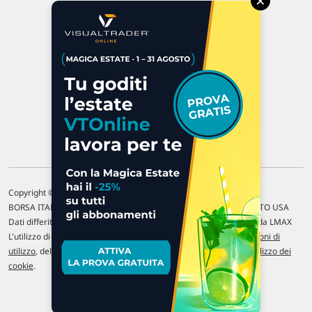
×
47923 Rimini
P.IVA 02 452 460 401
Chi siamo
Commenti e segnalazioni
Contattaci
Copyright © 1996-2026 Traderlink Italia s.r.l.
BORSA ITALIANA Quotazioni di borsa differite di 15 min. / MERCATO USA
Dati differiti di 15 min. (fonte Intrinio) / FOREX Quotazioni fornite da LMAX
L'utilizzo di questo sito implica l'accettazione delle nostre
Condizioni di
utilizzo
, del
Disclaimer MAR
, delle
Politiche sulla privacy
e dell'
Utilizzo dei
cookie
.